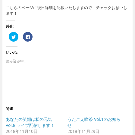
こちらのページに後日詳細を記載いたしますので、チェックお願いし
ます！
共有:
ク
F
リ
a
ッ
c
ク
e
し
b
いいね:
て
o
T
o
w
k
読み込み中...
i
で
t
共
t
有
e
す
r
る
で
に
共
は
有
ク
(
リ
新
ッ
し
ク
い
し
ウ
て
関連
ィ
く
ン
だ
ド
さ
あなたの笑顔は私の元気
うたごえ喫茶 Vol.1のお知ら
ウ
い
Vol.8 ライブ配信します！
せ
で
(
開
新
2018年11月10日
2018年11月29日
き
し