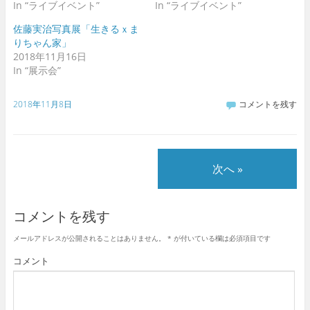
ま
い
In “ライブイベント”
In “ライブイベント”
す
ウ
)
ィ
佐藤実治写真展「生きるｘま
ン
ド
りちゃん家」
ウ
で
2018年11月16日
開
In “展示会”
き
ま
す
)
2018年11月8日
コメントを残す
次へ »
コメントを残す
メールアドレスが公開されることはありません。
*
が付いている欄は必須項目です
コメント