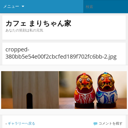
メニュー
カフェ まりちゃん家
あなたの笑顔は私の元気
cropped-
380bb5e54e00f2cbcfed189f702fc6bb-2.jpg
«
ギャラリーへ戻る
コメントを残す