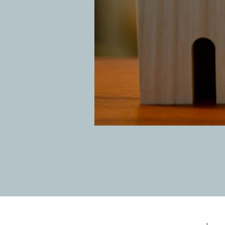
ま
り
ち