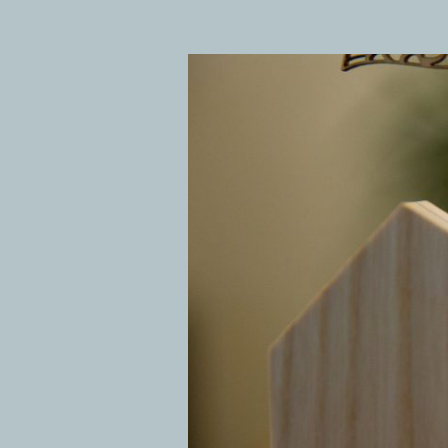
カ
フ
ェ