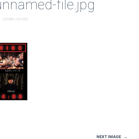
nnamed-file.jpg
2018年11月10日
NEXT IMAGE
→