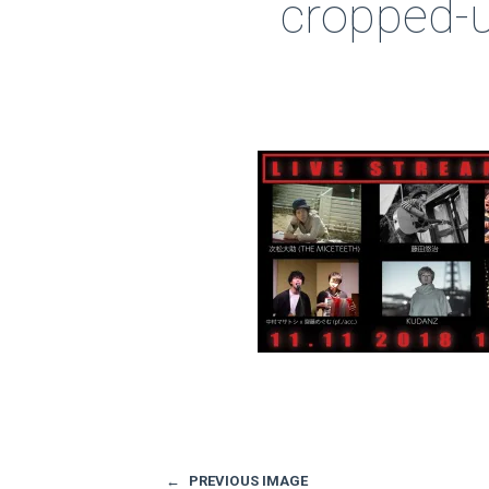
ゃ
cropped-u
ん
家
←
PREVIOUS IMAGE